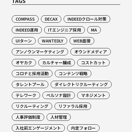
TAGS
COMPASS
DECAX
INDEEDクロール対策
INDEED運用
ITエンジニア採用
MA
UIターン
WANTEDLY
WEB面接
アンノウンマーケティング
オウンドメディア
オヤカク
カルチャー醸成
コストカット
コロナと採用活動
コンテンツ戦略
タレントプール
ダイレクトリクルーティング
テレワーク
ペルソナ設計
マネジメント
リクルーティング
リファラル採用
人事評価制度
人材管理
入社前エンゲージメント
内定フォロー