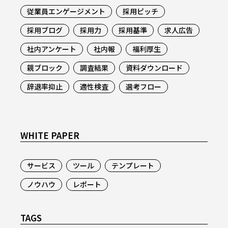
従業員エンゲージメント
採用ピッチ
採用ブログ
採用力
採用基準
求人広告
社内アンケート
社内報
福利厚生
親ブロック
調査結果
資料ダウンロード
辞退率抑止
適性検査
選考フロー
WHITE PAPER
サービス
ツール
テンプレート
ノウハウ
レポート
TAGS