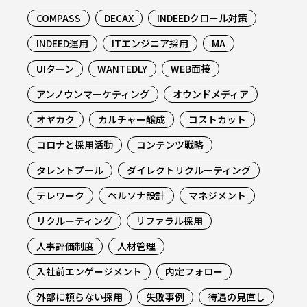
COMPASS
DECAX
INDEEDクロール対策
INDEED運用
ITエンジニア採用
MA
UIターン
WANTEDLY
WEB面接
アンノウンマーケティング
オウンドメディア
オヤカク
カルチャー醸成
コストカット
コロナと採用活動
コンテンツ戦略
タレントプール
ダイレクトリクルーティング
テレワーク
ペルソナ設計
マネジメント
リクルーティング
リファラル採用
人事評価制度
人材管理
入社前エンゲージメント
内定フォロー
外部に頼らない採用
失敗事例
待遇の見直し