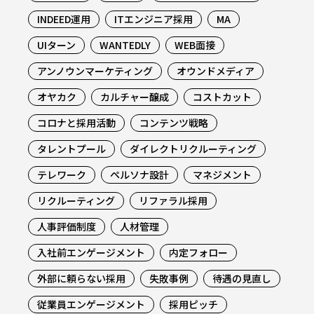
INDEED運用
ITエンジニア採用
MA
UIターン
WANTEDLY
WEB面接
アンノウンマーケティング
オウンドメディア
オヤカク
カルチャー醸成
コストカット
コロナと採用活動
コンテンツ戦略
タレントプール
ダイレクトリクルーティング
テレワーク
ペルソナ設計
マネジメント
リクルーティング
リファラル採用
人事評価制度
人材管理
入社前エンゲージメント
内定フォロー
外部に頼らない採用
失敗事例
待遇の見直し
従業員エンゲージメント
採用ピッチ