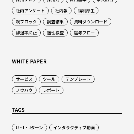
社内アンケート
社内報
福利厚生
親ブロック
調査結果
資料ダウンロード
辞退率抑止
適性検査
選考フロー
WHITE PAPER
サービス
ツール
テンプレート
ノウハウ
レポート
TAGS
U・I・Jターン
インタラクティブ動画