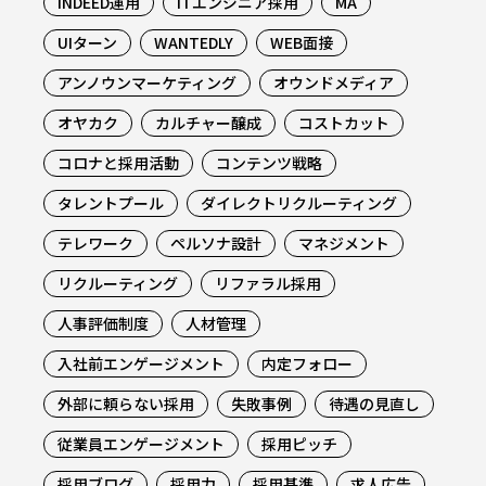
INDEED運用
ITエンジニア採用
MA
UIターン
WANTEDLY
WEB面接
アンノウンマーケティング
オウンドメディア
オヤカク
カルチャー醸成
コストカット
コロナと採用活動
コンテンツ戦略
タレントプール
ダイレクトリクルーティング
テレワーク
ペルソナ設計
マネジメント
リクルーティング
リファラル採用
人事評価制度
人材管理
入社前エンゲージメント
内定フォロー
外部に頼らない採用
失敗事例
待遇の見直し
従業員エンゲージメント
採用ピッチ
採用ブログ
採用力
採用基準
求人広告