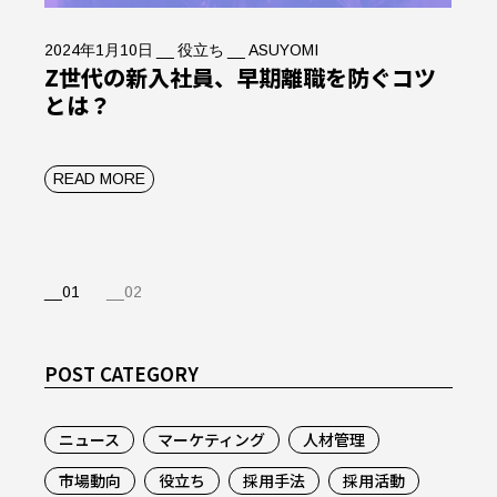
2024年1月10日
役立ち
ASUYOMI
Z世代の新入社員、早期離職を防ぐコツ
とは？
READ MORE
投
01
02
稿
の
ペ
POST CATEGORY
ー
ジ
送
ニュース
マーケティング
人材管理
り
市場動向
役立ち
採用手法
採用活動