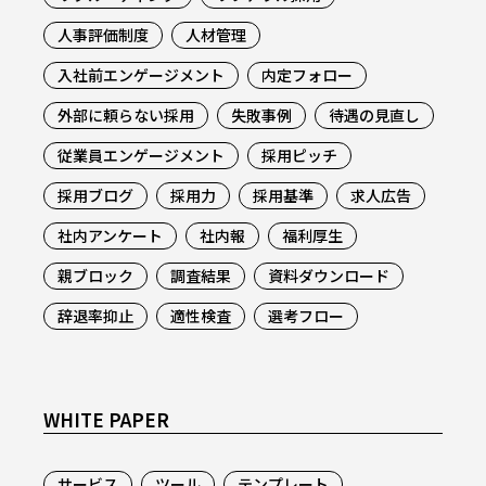
人事評価制度
人材管理
入社前エンゲージメント
内定フォロー
外部に頼らない採用
失敗事例
待遇の見直し
従業員エンゲージメント
採用ピッチ
採用ブログ
採用力
採用基準
求人広告
社内アンケート
社内報
福利厚生
親ブロック
調査結果
資料ダウンロード
辞退率抑止
適性検査
選考フロー
WHITE PAPER
サービス
ツール
テンプレート